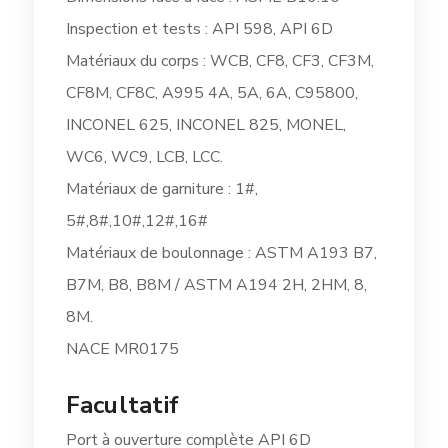
Inspection et tests : API 598, API 6D
Matériaux du corps : WCB, CF8, CF3, CF3M,
CF8M, CF8C, A995 4A, 5A, 6A, C95800,
INCONEL 625, INCONEL 825, MONEL,
WC6, WC9, LCB, LCC.
Matériaux de garniture : 1#,
5#,8#,10#,12#,16#
Matériaux de boulonnage : ASTM A193 B7,
B7M, B8, B8M / ASTM A194 2H, 2HM, 8,
8M.
NACE MR0175
Facultatif
Port à ouverture complète API 6D