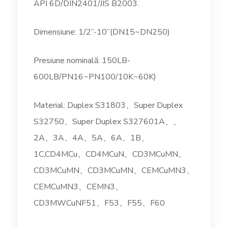
API 6D/DIN2401/JIS B2003.
Dimensiune: 1/2”-10”(DN15~DN250)
Presiune nominală: 150LB-
600LB/PN16~PN100/10K~60K)
Material: Duplex S31803、Super Duplex
S32750、Super Duplex S327601A、、
2A、3A、4A、5A、6A、1B、
1C,CD4MCu、CD4MCuN、CD3MCuMN、
CD3MCuMN、CD3MCuMN、CEMCuMN3、
CEMCuMN3、CEMN3、
CD3MWCuNF51、F53、F55、F60