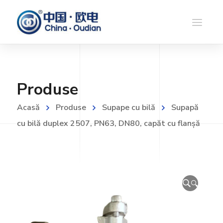
Produse
Acasă
Produse
Supape cu bilă
Supapă
cu bilă duplex 2507, PN63, DN80, capăt cu flanșă
🔍