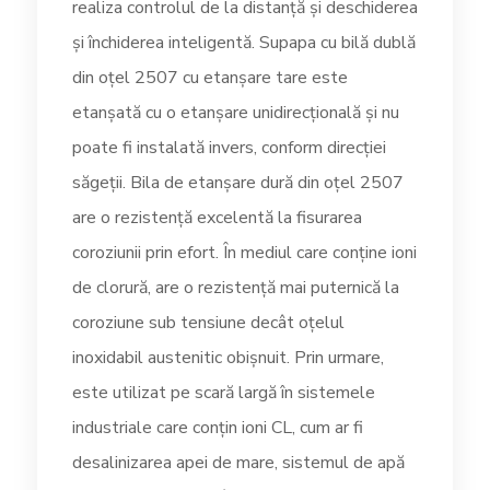
realiza controlul de la distanță și deschiderea
și închiderea inteligentă. Supapa cu bilă dublă
din oțel 2507 cu etanșare tare este
etanșată cu o etanșare unidirecțională și nu
poate fi instalată invers, conform direcției
săgeții. Bila de etanșare dură din oțel 2507
are o rezistență excelentă la fisurarea
coroziunii prin efort. În mediul care conține ioni
de clorură, are o rezistență mai puternică la
coroziune sub tensiune decât oțelul
inoxidabil austenitic obișnuit. Prin urmare,
este utilizat pe scară largă în sistemele
industriale care conțin ioni CL, cum ar fi
desalinizarea apei de mare, sistemul de apă