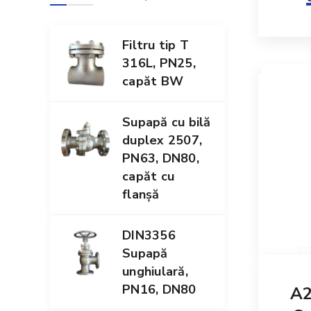
Filtru tip T
316L, PN25,
capăt BW
Supapă cu bilă
duplex 2507,
PN63, DN80,
capăt cu
flanșă
DIN3356
Supapă
unghiulară,
PN16, DN80
A2