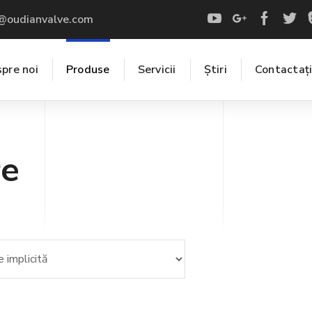
s@oudianvalve.com
pre noi
Produse
Servicii
Știri
Contactaţ
re