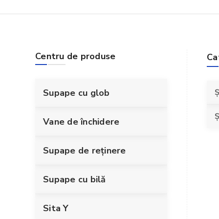
Centru de produse
Ca
Supape cu glob
Ș
Ș
Vane de închidere
Supape de reținere
Supape cu bilă
Sita Y