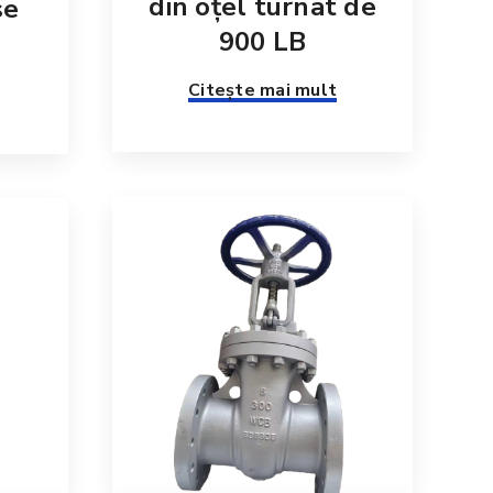
din oțel turnat de
se
900 LB
Citește mai mult