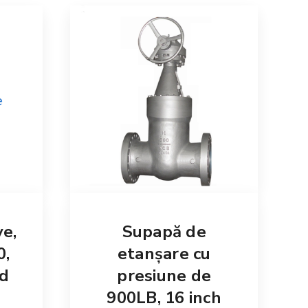
Supapă de
e,
etanșare cu
0,
presiune de
nd
900LB, 16 inch