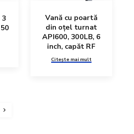
Vană cu poartă
 3
din oțel turnat
150
API600, 300LB, 6
inch, capăt RF
Citește mai mult