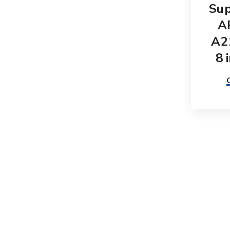
Sup
A
A2
8 