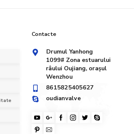
Contacte
Drumul Yanhong
1099# Zona estuarului
râului Oujiang, orașul
Wenzhou
8615825405627
oudianvalve
itate