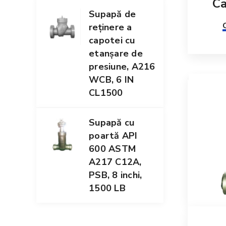
Ca
Supapă de
reținere a
capotei cu
etanșare de
presiune, A216
WCB, 6 IN
CL1500
Supapă cu
poartă API
600 ASTM
A217 C12A,
PSB, 8 inchi,
1500 LB