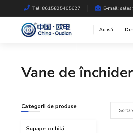
Tel: 8615825405627
E-mail: sale
Acasă
Des
Vane de închide
Categorii de produse
Supape cu bilă