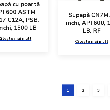
apă cu poartă
PI 600 ASTM
Supapă CN7M,
17 C12A, PSB,
inchi, API 600, 
inchi, 1500 LB
LB, RF
Citește mai mult
Citește mai mult
1
2
3