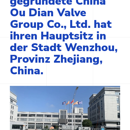
gegründete China
Ou Dian Valve
Group Co., Ltd. hat
ihren Hauptsitz in
der Stadt Wenzhou,
Provinz Zhejiang,
China.