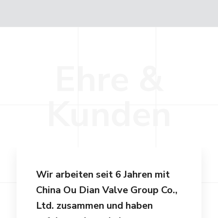
E
h
r
e
&
K
u
n
d
e
n
Wir arbeiten seit 6 Jahren mit
China Ou Dian Valve Group Co.,
Ltd. zusammen und haben